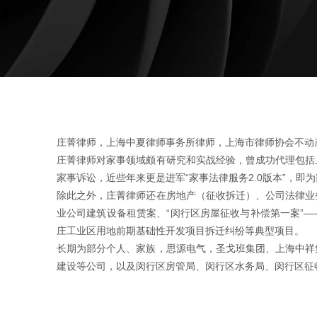
庄菁律师，上海中夏律师事务所律师，上海市律师协会不动
庄菁律师对家事领域颇有研究和实战经验，曾成功代理包括
家事诉讼，近些年来更是进军“家事法律服务2.0版本”，
除此之外，庄菁律师还在房地产（征收拆迁）、公司法律业
业公司建筑设备租赁案、“闵行区房屋征收与补偿第一案”
庄工业区用地前期基础性开发项目拆迁纠纷等典型项目。
长期为部分个人、家族，思源电气，圣戈班集团、上海中祥
建设等公司，以及闵行区房管局、闵行区水务局、闵行区征