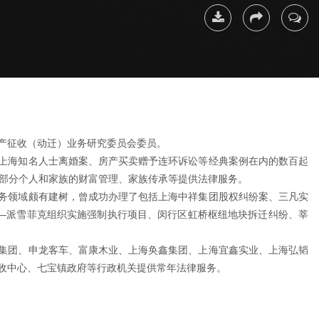
下载简
分享
联系我
历
产征收（动迁）业务研究委员会委员。
上海知名人士离婚案、房产买卖赠予连环诉讼等经典案例在内的数百起
即为部分个人和家族的财富管理、家族传承等提供法律服务。
务领域颇有建树，曾成功办理了包括上海中祥集团股权纠纷案、三凡实
——派雪菲克组织实施强制执行项目、闵行区虹桥枢纽地块拆迁纠纷、莘
集团、申龙客车、富康木业、上海奂鑫集团、上海宜鑫实业、上海弘韬
收中心、七宝镇政府等行政机关提供常年法律服务。