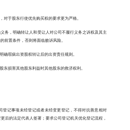
则，对于股东行使优先购买权的要求更为严格。
的义务，明确转让人和受让人对公司不履行义务之诉权及其主
司的前置条件，否则将面临败诉风险。
，明确瑕疵出资股权转让后的出资责任规则。
股股东损害其他股东利益时其他股东的救济权利。
司登记事项未经登记或者未经变更登记，不得对抗善意相对
变更后的法定代表人签署；要求公司登记机关优化登记流程，