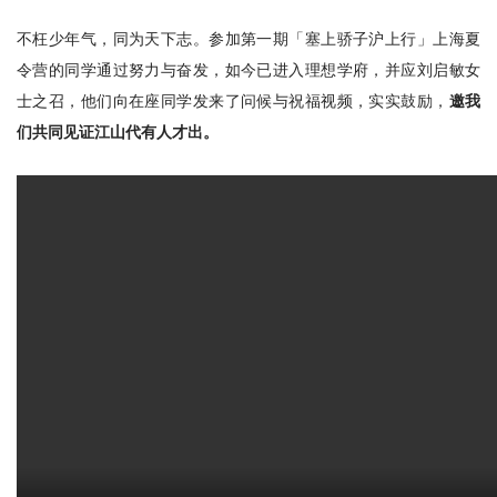
不枉少年气，同为天下志。参加第一期「塞上骄子沪上行」上海夏
令营的同学通过努力与奋发，如今已进入理想学府，并应刘启敏女
士之召，他们向在座同学发来了问候与祝福视频，实实鼓励，
邀我
们共同见证江山代有人才出。