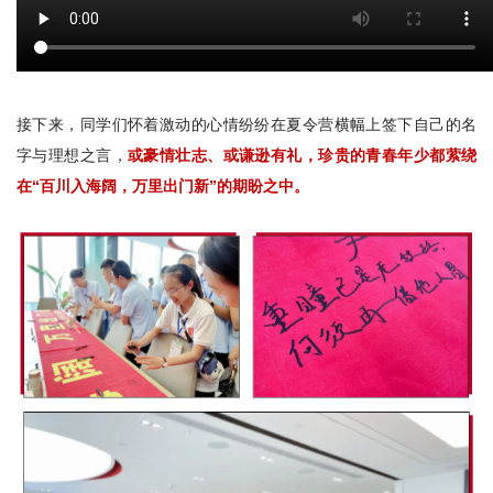
接下来，同学们怀着激动的心情纷纷在夏令营横幅上签下自己的名
字与理想之言，
或豪情壮志、或谦逊有礼，珍贵的青春年少都萦绕
在“百川入海阔，万里出门新”的期盼之中。