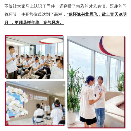
不仅让大家马上认识了同伴，还穿插了精彩的才艺表演、逗趣的问
答环节，使开营仪式达到了高潮，
“俱怀逸兴壮思飞，欲上青天览明
月”，更现花样年华、意气风发。