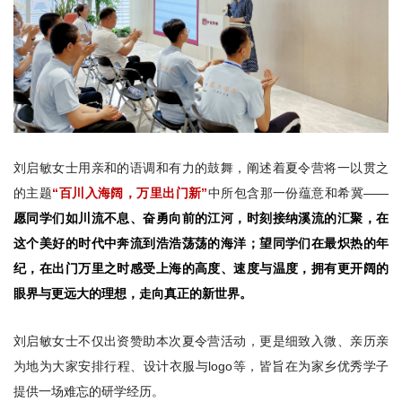
刘启敏女士用亲和的语调和有力的鼓舞，阐述着夏令营将一以贯之
的主题
“百川入海阔，万里出门新”
中所包含那一份蕴意和希冀——
愿同学们如川流不息、奋勇向前的江河，时刻接纳溪流的汇聚，在
这个美好的时代中奔流到浩浩荡荡的海洋；望同学们在最炽热的年
纪，在出门万里之时感受上海的高度、速度与温度，拥有更开阔的
眼界与更远大的理想，走向真正的新世界。
刘启敏女士不仅出资赞助本次夏令营活动，更是细致入微、亲历亲
为地为大家安排行程、设计衣服与logo等，皆旨在为家乡优秀学子
提供一场难忘的研学经历。