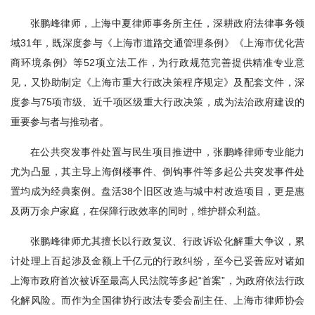
张鹏峰律师，上海中夏律师事务所主任，深耕政府法律事务领
域31年，既深度参与《上海市道路交通管理条例》《上海市优化营
商环境条例》等52项立法工作，为行政规范完善提供精准专业意
见，又协助制定《上海市重大行政决策程序规定》及配套文件，深
度参与75项市级、近千项区级重大行政决策，成为法治政府建设的
重要参与者与推动者。
在公共突发事件处置与民生项目推进中，张鹏峰律师专业能力
尤为凸显，其主导上海倒楼事件、倒钩事件等多起公共突发事件处
置均成为经典案例。盘活38个旧区改造与城中村改造项目，更是惠
及两万余户家庭，在保障行政效率的同时，维护群众利益。
张鹏峰律师尤其擅长以行政复议、行政诉讼化解重大争议，累
计处理上百起涉及金额上千亿元的行政纠纷，至今已妥善应对诸如
上海市政府首次被诉至最高人民法院等多起“首案”，为政府依法行政
化解风险。而作为全国律协行政法专委会副主任、上海市律师协会