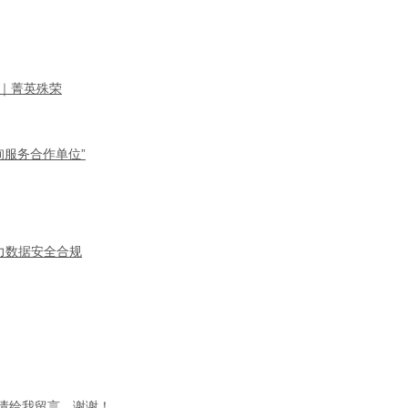
｜菁英殊荣
询服务合作单位”
力数据安全合规
请给我留言，谢谢！