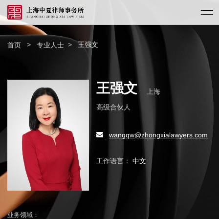
>
>
王强文
首页
专业人士
王强文
上海
高级合伙人
wangqw@zhongxialawyers.com
工作语言：
中文
业务领域：